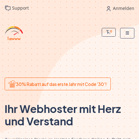
Support
Anmelden
0
Mein Warenko
30% Rabatt auf das erste Jahr mit Code '30'!
Ihr Webhoster mit Herz
und Verstand